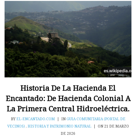
Historia De La Hacienda El
Encantado: De Hacienda Colonial A
La Primera Central Hidroeléctrica.
BY
EL-ENCANTADO.COM
|
IN
GUIA COMUNITARIA (PORTAL DE
VECINOS)
,
HISTORIA Y PATRIMONIO NATURAL
|
ON 21 DE MARZO
DE 2026