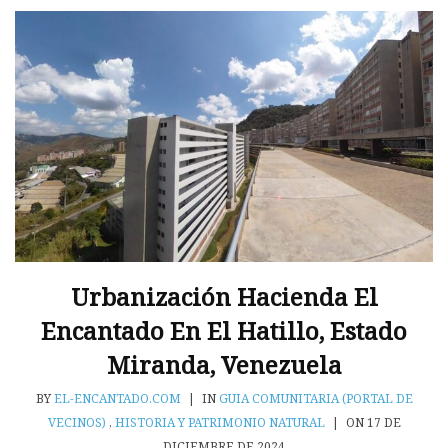
Urbanización Hacienda El
Encantado En El Hatillo, Estado
Miranda, Venezuela
BY
EL-ENCANTADO.COM
|
IN
GUIA COMUNITARIA (PORTAL DE
VECINOS)
,
HISTORIA Y PATRIMONIO NATURAL
|
ON 17 DE
DICIEMBRE DE 2024