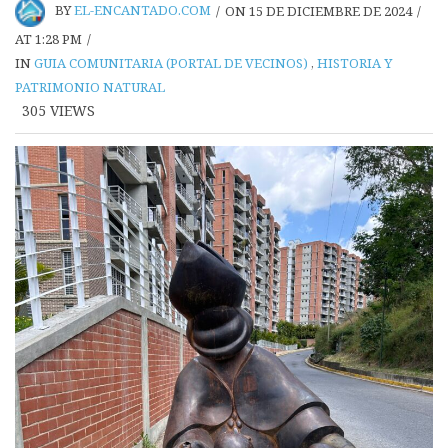
BY
EL-ENCANTADO.COM
/
ON 15 DE DICIEMBRE DE 2024
/
AT 1:28 PM
/
IN
GUIA COMUNITARIA (PORTAL DE VECINOS)
,
HISTORIA Y
PATRIMONIO NATURAL
305
VIEWS