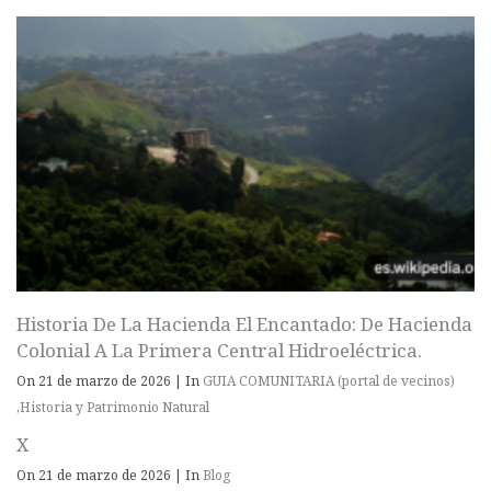
Historia De La Hacienda El Encantado: De Hacienda
Colonial A La Primera Central Hidroeléctrica.
On 21 de marzo de 2026
|
In
GUIA COMUNITARIA (portal de vecinos)
,
Historia y Patrimonio Natural
X
On 21 de marzo de 2026
|
In
Blog